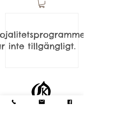
Lojalitetsprogrammet
r inte tillgängligt.
Kvarsebovägen 159 | 618 93
Kolmården | Sverige
Telefon:
070 342 56 68
|