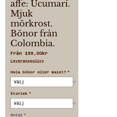
affe: Ucumarí.
Mjuk
mörkrost.
Bönor från
Colombia.
Reapris
Från
199,00kr
Leveranspolicy
Hela bönor eller malet?
*
Storlek
*
Antal
*