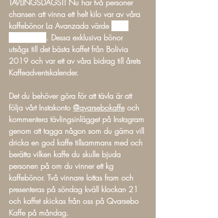
TÄVLINGSDAGS!! 
Nu har två personer 
chansen att vinna ett helt kilo var av våra 
kaffebönor La Avanzada värde 
736 
kronor styck
. Dessa exklusiva bönor 
utsågs till det bästa kaffet från Bolivia 
2019 och var ett av våra bidrag till årets 
Kaffeadventskalender. 
Det du behöver göra för att tävla är att 
följa vårt Instakonto 
@qvarsebokaffe
 och 
kommentera tävlingsinlägget på Instagram 
genom att tagga någon som du gärna vill 
dricka en god kaffe tillsammans med och 
berätta vilken kaffe du skulle bjuda 
personen på om du vinner ett kg 
kaffebönor. Två vinnare lottas fram och 
presenteras på söndag kväll klockan 21 
och kaffet skickas från oss på Qvarsebo 
Kaffe på måndag. 